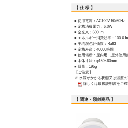
【 仕 様 】
■ 使用電源：AC100V 50/60Hz
■ 定格消費電力：6.0W
■ 全光束：600 lm
■ エネルギー消費効率：100.0 lm
■ 平均演色評価数：Ra83
■ 定格寿命：40000時間
■ 使用場所：屋内用（屋外使用
■ 本体寸法：φ150×60mm
■ 質量：195g
【ご注意】
※ 水滴がかかる状態又は湿度
詳しくは取扱説明書をご確
【 関連・類似商品 】