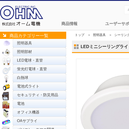
商品情報
ユーザーサ
トップ
＞
照明器具
＞
シーリン
商品カテゴリー一覧
照明器具
LEDミニシーリングライト 4
照明部材
LED電球・直管
蛍光灯電球・直管
白熱球
電池式ライト
セキュリティ・防災用品
電池
オフィス機器
OAサプライ