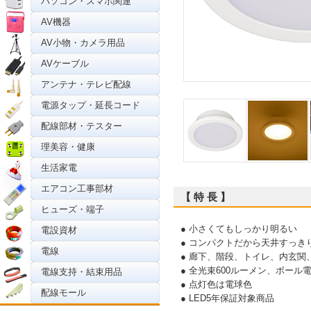
パソコン・スマホ関連
AV機器
AV小物・カメラ用品
AVケーブル
アンテナ・テレビ配線
電源タップ・延長コード
配線部材・テスター
理美容・健康
生活家電
エアコン工事部材
【 特 長 】
ヒューズ・端子
● 小さくてもしっかり明るい
電設資材
● コンパクトだから天井すっき
電線
● 廊下、階段、トイレ、内玄
● 全光束600ルーメン、ボール
電線支持・結束用品
● 点灯色は電球色
配線モール
● LED5年保証対象商品