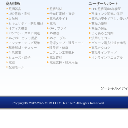
商品情報
ユーザーサポート
照明器具
照明部材
LED照明関連5年保証
LED電球・直管
蛍光灯電球・直管
互換インク関連の保証
白熱球
電池式ライト
電池の安全で正しい使い
セキュリティ・防災用品
電池
商品の修理
オフィス機器
OAサプライ
商品の保証
パソコン・スマホ関連
AV機器
よくあるご質問
AV小物・カメラ用品
AVケーブル
汎用リモコン
アンテナ・テレビ配線
電源タップ・延長コード
グリーン購入法適合商品
配線部材・テスター
理美容・健康
商品カタログ
生活家電
エアコン工事部材
商品ラインアップ
ヒューズ・端子
電設資材
オンラインマニュアル
電線
電線支持・結束用品
配線モール
ソーシャルメデ
Copyright© 2012-2025 OHM ELECTRIC INC. All Rights Reserved.