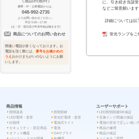
（通話料無料）
に、引き続き当該蛍
携帯・IP・公衆電話からは、
などご留意願います
048-992-2735
よりお問い合わせください。
詳細については以
平日 9:00～17:00
(土・日・祝日及び年末年始は除きます)
蛍光ランプをご
商品についてのお問い合わせ
間違い電話が多くなっております。お
電話を頂く際には、
番号をお確かめの
うえ
おかけまちがいのないようにお願
いします。
商品情報
ユーザーサポート
照明器具
照明部材
LED照明関連5年保証
LED電球・直管
蛍光灯電球・直管
互換インク関連の保証
白熱球
電池式ライト
電池の安全で正しい使い
セキュリティ・防災用品
電池
商品の修理
オフィス機器
OAサプライ
商品の保証
パソコン・スマホ関連
AV機器
よくあるご質問