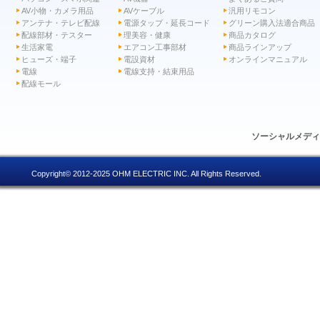
AV小物・カメラ用品
AVケーブル
汎用リモコン
アンテナ・テレビ配線
電源タップ・延長コード
グリーン購入法適合商品
配線部材・テスター
理美容・健康
商品カタログ
生活家電
エアコン工事部材
商品ラインアップ
ヒューズ・端子
電設資材
オンラインマニュアル
電線
電線支持・結束用品
配線モール
ソーシャルメデ
Copyright© 2012-2025 OHM ELECTRIC INC. All Rights Reserved.