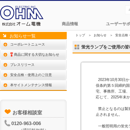
商品情報
ユーザーサ
トップ
＞
お知らせ
＞
安全点検
お知らせ一覧
コーポレートニュース
蛍光ランプをご使用の皆
商品に関する大切なお知らせ
プレスリリース
安全点検・使用上のご注意
2023年10月3
本サイトメンテナンス情報
俣条約第５回締約国
宅、事務所、工場、
応じて、2025年
禁止となるのは製
お客様相談室
止されません。
0120-963-006
一般照明用の蛍光ラ