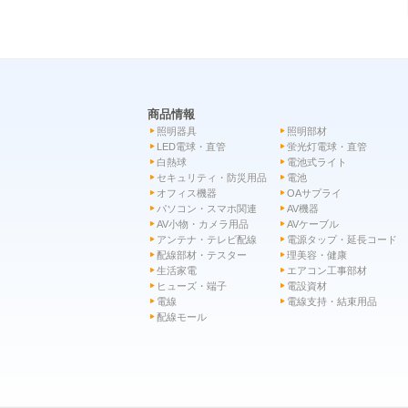
商品情報
照明器具
照明部材
LED電球・直管
蛍光灯電球・直管
白熱球
電池式ライト
セキュリティ・防災用品
電池
オフィス機器
OAサプライ
パソコン・スマホ関連
AV機器
AV小物・カメラ用品
AVケーブル
アンテナ・テレビ配線
電源タップ・延長コード
配線部材・テスター
理美容・健康
生活家電
エアコン工事部材
ヒューズ・端子
電設資材
電線
電線支持・結束用品
配線モール