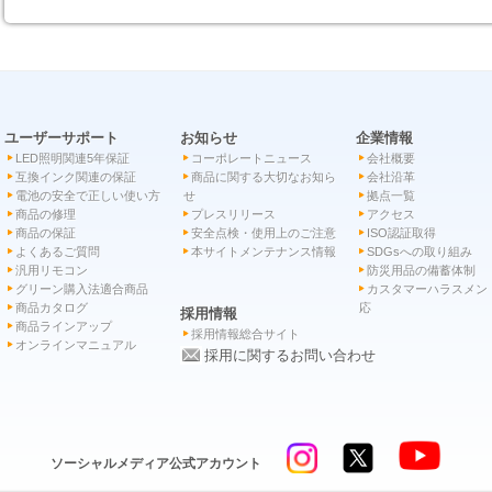
ユーザーサポート
お知らせ
企業情報
LED照明関連5年保証
コーポレートニュース
会社概要
互換インク関連の保証
商品に関する大切なお知ら
会社沿革
電池の安全で正しい使い方
せ
拠点一覧
商品の修理
プレスリリース
アクセス
商品の保証
安全点検・使用上のご注意
ISO認証取得
よくあるご質問
本サイトメンテナンス情報
SDGsへの取り組み
汎用リモコン
防災用品の備蓄体制
グリーン購入法適合商品
カスタマーハラスメン
商品カタログ
応
採用情報
商品ラインアップ
採用情報総合サイト
オンラインマニュアル
採用に関するお問い合わせ
ソーシャルメディア公式アカウント