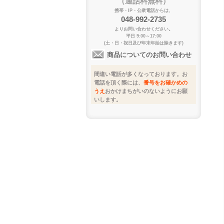
（通話料無料）
携帯・IP・公衆電話からは、
048-992-2735
よりお問い合わせください。
平日 9:00～17:00
(土・日・祝日及び年末年始は除きます)
商品についてのお問い合わせ
間違い電話が多くなっております。お
電話を頂く際には、
番号をお確かめの
うえ
おかけまちがいのないようにお願
いします。