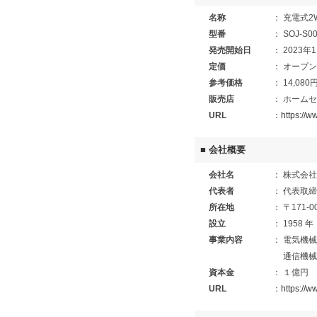
名称
： 充電式
型番
： SOJ-S0
発売開始日
： 2023年
定価
： オープ
参考価格
： 14,080
販売店
： ホーム
URL
：
https://w
■ 会社概要
会社名
： 株式会
代表者
： 代表取締
所在地
： 〒171-
設立
： 1958 
事業内容
： 電気機
通信機械
資本金
： １億円
URL
：
https://w