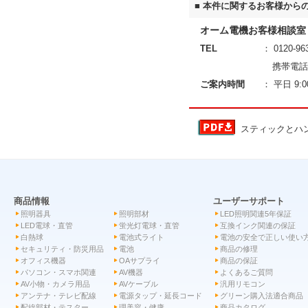
■ 本件に関するお客様から
オーム電機お客様相談室
TEL
：
0120-96
携帯電話
ご案内時間
： 平日 9
スティックとハン
商品情報
ユーザーサポート
照明器具
照明部材
LED照明関連5年保証
LED電球・直管
蛍光灯電球・直管
互換インク関連の保証
白熱球
電池式ライト
電池の安全で正しい使い
セキュリティ・防災用品
電池
商品の修理
オフィス機器
OAサプライ
商品の保証
パソコン・スマホ関連
AV機器
よくあるご質問
AV小物・カメラ用品
AVケーブル
汎用リモコン
アンテナ・テレビ配線
電源タップ・延長コード
グリーン購入法適合商品
配線部材・テスター
理美容・健康
商品カタログ