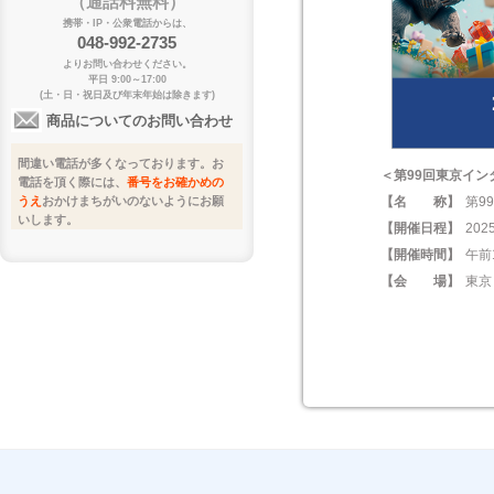
（通話料無料）
携帯・IP・公衆電話からは、
048-992-2735
よりお問い合わせください。
平日 9:00～17:00
(土・日・祝日及び年末年始は除きます)
商品についてのお問い合わせ
間違い電話が多くなっております。お
＜第99回東京イン
電話を頂く際には、
番号をお確かめの
【名 称】
第9
うえ
おかけまちがいのないようにお願
いします。
【開催日程】
20
【開催時間】
午前
【会 場】
東京