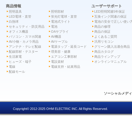
商品情報
ユーザーサポート
照明器具
照明部材
LED照明関連5年保証
LED電球・直管
蛍光灯電球・直管
互換インク関連の保証
白熱球
電池式ライト
電池の安全で正しい使い
セキュリティ・防災用品
電池
商品の修理
オフィス機器
OAサプライ
商品の保証
パソコン・スマホ関連
AV機器
よくあるご質問
AV小物・カメラ用品
AVケーブル
汎用リモコン
アンテナ・テレビ配線
電源タップ・延長コード
グリーン購入法適合商品
配線部材・テスター
理美容・健康
商品カタログ
生活家電
エアコン工事部材
商品ラインアップ
ヒューズ・端子
電設資材
オンラインマニュアル
電線
電線支持・結束用品
配線モール
ソーシャルメデ
Copyright© 2012-2025 OHM ELECTRIC INC. All Rights Reserved.