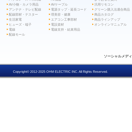
AV小物・カメラ用品
AVケーブル
汎用リモコン
アンテナ・テレビ配線
電源タップ・延長コード
グリーン購入法適合商品
配線部材・テスター
理美容・健康
商品カタログ
生活家電
エアコン工事部材
商品ラインアップ
ヒューズ・端子
電設資材
オンラインマニュアル
電線
電線支持・結束用品
配線モール
ソーシャルメデ
Copyright© 2012-2025 OHM ELECTRIC INC. All Rights Reserved.