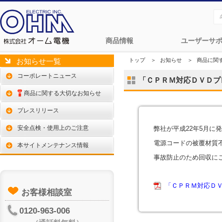
商品情報
ユーザーサ
トップ
＞
お知らせ
＞
商品に関
お知らせ一覧
コーポレートニュース
「ＣＰＲＭ対応ＤＶＤプレ
商品に関する大切なお知らせ
プレスリリース
安全点検・使用上のご注意
弊社が平成22年5月に
電源コードの被覆材質
本サイトメンテナンス情報
事故防止のため回収に
「ＣＰＲＭ対応ＤＶＤ
お客様相談室
0120-963-006