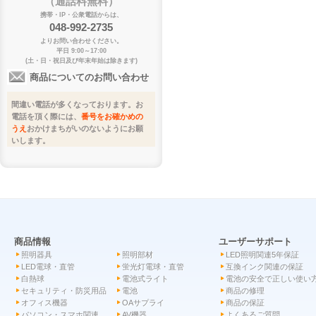
（通話料無料）
携帯・IP・公衆電話からは、
048-992-2735
よりお問い合わせください。
平日 9:00～17:00
(土・日・祝日及び年末年始は除きます)
商品についてのお問い合わせ
間違い電話が多くなっております。お
電話を頂く際には、
番号をお確かめの
うえ
おかけまちがいのないようにお願
いします。
商品情報
ユーザーサポート
照明器具
照明部材
LED照明関連5年保証
LED電球・直管
蛍光灯電球・直管
互換インク関連の保証
白熱球
電池式ライト
電池の安全で正しい使い
セキュリティ・防災用品
電池
商品の修理
オフィス機器
OAサプライ
商品の保証
パソコン・スマホ関連
AV機器
よくあるご質問