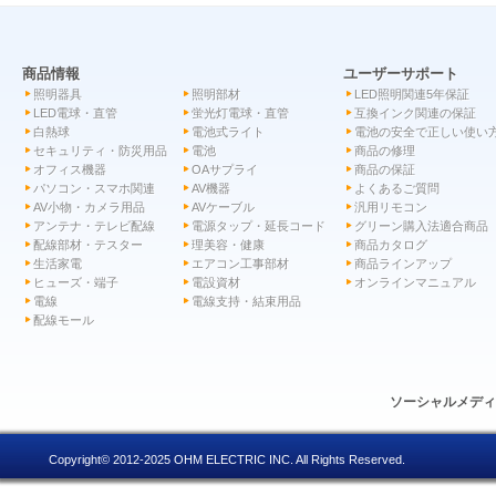
商品情報
ユーザーサポート
照明器具
照明部材
LED照明関連5年保証
LED電球・直管
蛍光灯電球・直管
互換インク関連の保証
白熱球
電池式ライト
電池の安全で正しい使い
セキュリティ・防災用品
電池
商品の修理
オフィス機器
OAサプライ
商品の保証
パソコン・スマホ関連
AV機器
よくあるご質問
AV小物・カメラ用品
AVケーブル
汎用リモコン
アンテナ・テレビ配線
電源タップ・延長コード
グリーン購入法適合商品
配線部材・テスター
理美容・健康
商品カタログ
生活家電
エアコン工事部材
商品ラインアップ
ヒューズ・端子
電設資材
オンラインマニュアル
電線
電線支持・結束用品
配線モール
ソーシャルメデ
Copyright© 2012-2025 OHM ELECTRIC INC. All Rights Reserved.