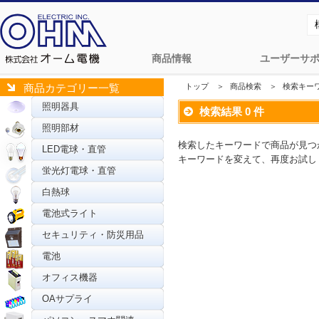
商品情報
ユーザーサ
トップ
＞
商品検索 ＞
検索キー
商品カテゴリー一覧
照明器具
検索結果 0 件
照明部材
検索したキーワードで商品が見つ
LED電球・直管
キーワードを変えて、再度お試し
蛍光灯電球・直管
白熱球
電池式ライト
セキュリティ・防災用品
電池
オフィス機器
OAサプライ