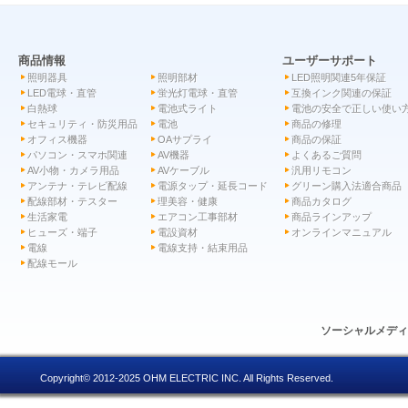
商品情報
ユーザーサポート
照明器具
照明部材
LED照明関連5年保証
LED電球・直管
蛍光灯電球・直管
互換インク関連の保証
白熱球
電池式ライト
電池の安全で正しい使い
セキュリティ・防災用品
電池
商品の修理
オフィス機器
OAサプライ
商品の保証
パソコン・スマホ関連
AV機器
よくあるご質問
AV小物・カメラ用品
AVケーブル
汎用リモコン
アンテナ・テレビ配線
電源タップ・延長コード
グリーン購入法適合商品
配線部材・テスター
理美容・健康
商品カタログ
生活家電
エアコン工事部材
商品ラインアップ
ヒューズ・端子
電設資材
オンラインマニュアル
電線
電線支持・結束用品
配線モール
ソーシャルメデ
Copyright© 2012-2025 OHM ELECTRIC INC. All Rights Reserved.