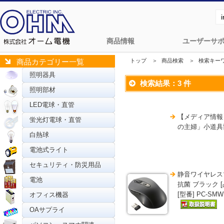
商品情報
ユーザーサ
トップ
＞
商品検索 ＞
検索キーワー
商品カテゴリー一覧
照明器具
検索結果：3 件
照明部材
LED電球・直管
【メディア情報
蛍光灯電球・直管
の主婦」小道具
白熱球
電池式ライト
セキュリティ・防災用品
静音ワイヤレスマ
電池
抗菌 ブラック [品
[型番] PC-SMW
オフィス機器
OAサプライ